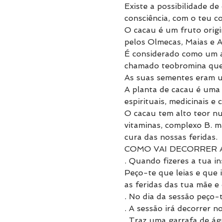
Existe a possibilidade de
consciência, com o teu c
O cacau é um fruto origi
pelos Olmecas, Maias e A
É considerado como um a
chamado teobromina que 
As suas sementes eram u
A planta de cacau é uma 
espirituais, medicinais e 
O cacau tem alto teor nut
vitaminas, complexo B. m
cura das nossas feridas.
COMO VAI DECORRER 
. Quando fizeres a tua in
Peço-te que leias e que i
as feridas das tua mãe e 
. No dia da sessão peço-
. A sessão irá decorrer 
. Traz uma garrafa de á