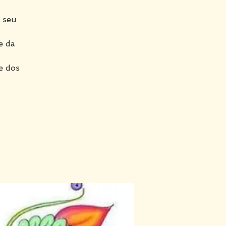
 seu
e da
e dos