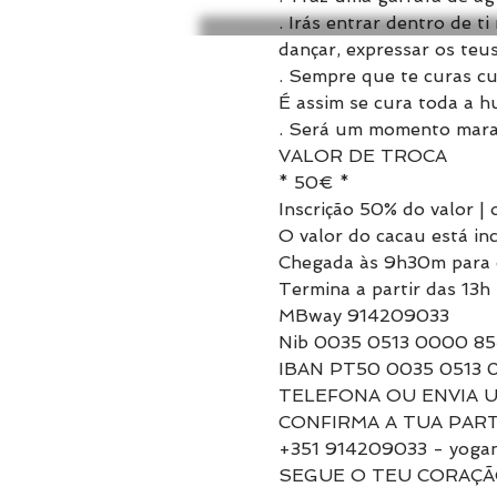
. Irás entrar dentro de t
dançar, expressar os teus
. Sempre que te curas cur
É assim se cura toda a 
. Será um momento marav
VALOR DE TROCA
* 50€ *
Inscrição 50% do valor | 
O valor do cacau está in
Chegada às 9h30m para 
Termina a partir das 13h .
MBway 914209033
Nib 0035 0513 0000 85
IBAN PT50 0035 0513 
TELEFONA OU ENVIA U
CONFIRMA A TUA PART
+351 914209033 - yogan
SEGUE O TEU CORAÇÃO