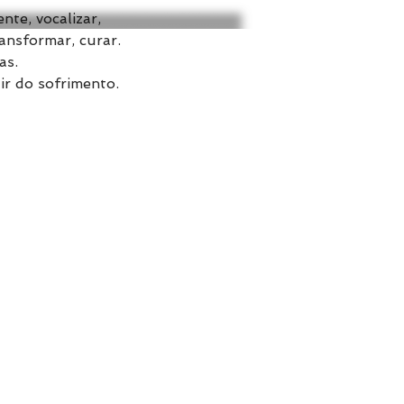
nte, vocalizar,
ansformar, curar.
as.
r do sofrimento.