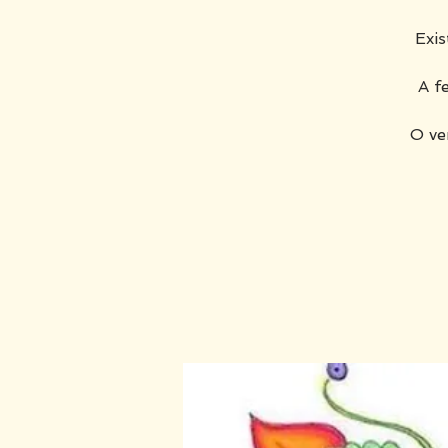
Exi
A f
O ve