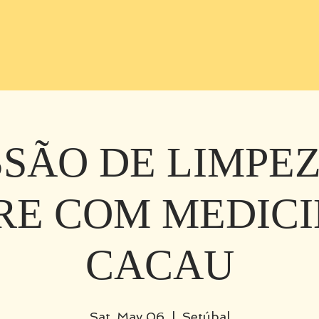
SSÃO DE LIMPE
RE COM MEDICI
CACAU
Sat, May 06
  |  
Setúbal