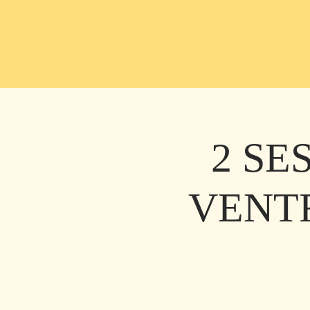
2 SE
VENT