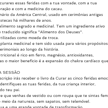
 curares essas feridas com a tua vontade, com a tua
oração e com a medicina do cacau.
nário da América Central, usado em cerimônias antigas
stecas há milhares de anos.
limento sagrado e medicinal. Tem um ingrediente ativo
traduzido significa "Alimento dos Deuses".
tilizadas como moeda de troca.
planta medicinal e tem sido usada para vários propósitos
cerimoniais ao longo da história.
ricional é rico em ferro, magnésio, antioxidantes,
as o maior beneficio é a expansão do chakra cardíaco que
A SESSÃO
scrição irás receber o livro da Curar as cinco feridas emo
dentifiques as tuas feridas, da tua criança interior,
do teu pai.
te que venhas de vestido ou com roupa que te sintas femin
no meio da natureza, sem sapatos, sem telemóvel.
gua e uma grande vontade de transformação.