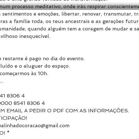
i num processo meditativo, onde irás respirar conscienteme
 sentimentos e emoções, libertar, renovar, transmutar, tr
as a família toda, os teus ancestrais e as gerações futur
humanidade, quando alguém tem a coragem de mudar e sai
ilhoso inesquecível.
o restante é pago no dia do evento.
cluído e o aluguer do espaço.
começarmos às 10h.
..
41 8306 4
0000 8541 8306 4
M EMAIL A PEDIR O PDF COM AS INFORMAÇÕES.
ICIPAÇÃO!
alinhadocoracao@gmail.com
! *