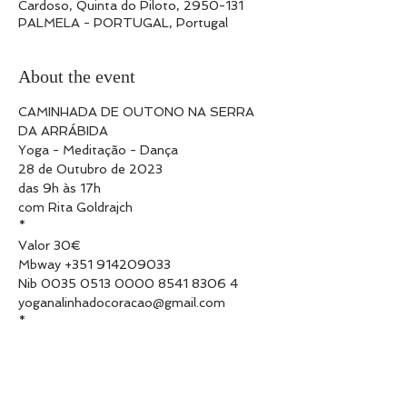
Cardoso, Quinta do Piloto, 2950-131
PALMELA - PORTUGAL, Portugal
About the event
CAMINHADA DE OUTONO NA SERRA 
DA ARRÁBIDA
Yoga - Meditação - Dança
28 de Outubro de 2023
das 9h às 17h
com Rita Goldrajch
*
Valor 30€
Mbway +351 914209033
Nib 0035 0513 0000 8541 8306 4
yoganalinhadocoracao@gmail.com
*
Encontro em frente à Quinta do Pilopto 
de cima
Distância a percorrer 4km 
Nível de dificuldade 2