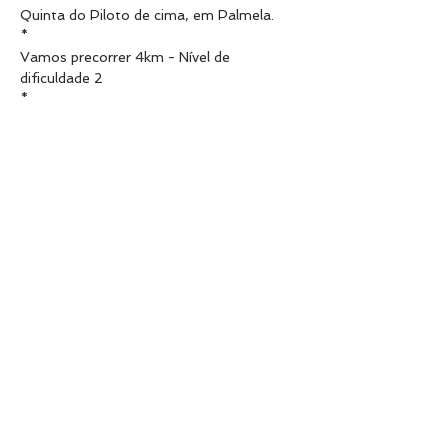
Quinta do Piloto de cima, em Palmela.
*
Vamos precorrer 4km - Nível de 
dificuldade 2
*
Leva roupa adequada e confortável para 
caminhar, fazer yoga e dançar.
*
Leva o teu tapete de yoga. Se não tiveres 
podemos emprestar.
*
Leva manta para o relaxamento.
*
Leva almoço para partilhar.
*
Leva o coração aberto para desfrutares 
plenamente deste momento maravilhoso.
*
Qualquer dano pessoal é da exclusiva 
responsabilidade de cada um.
*