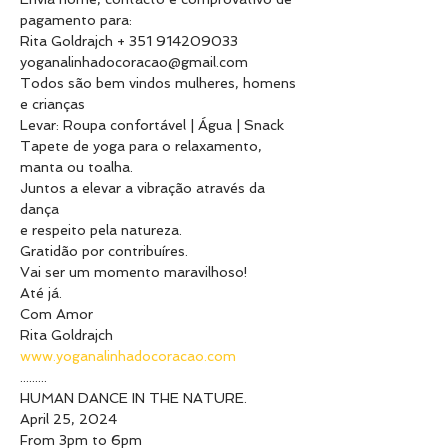
pagamento para:

Rita Goldrajch + 351 914209033

yoganalinhadocoracao@gmail.com
Todos são bem vindos mulheres, homens 
e crianças
Levar: Roupa confortável | Água | Snack

Tapete de yoga para o relaxamento, 
manta ou toalha.
Juntos a elevar a vibração através da 
dança

e respeito pela natureza.

Gratidão por contribuíres.
Vai ser um momento maravilhoso!
Até já.

Com Amor

www.yoganalinhadocoracao.com
.........
HUMAN DANCE IN THE NATURE.

April 25, 2024

From 3pm to 6pm