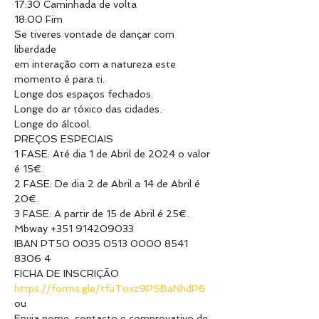
17:30 Caminhada de volta

18:00 Fim
Se tiveres vontade de dançar com 
liberdade

em interação com a natureza este 
momento é para ti.
Longe dos espaços fechados.

Longe do ar tóxico das cidades.

Longe do álcool.
PREÇOS ESPECIAIS

1 FASE: Até dia 1 de Abril de 2024 o valor 
é 15€.

2 FASE: De dia 2 de Abril a 14 de Abril é 
20€.

3 FASE: A partir de 15 de Abril é 25€.
Mbway +351 914209033

IBAN PT50 0035 0513 0000 8541 
8306 4
https://forms.gle/tfuToxz9PSBaNhdP6
ou

Envia nome, contacto e comprovativo de 