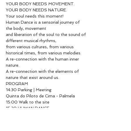
YOUR BODY NEEDS MOVEMENT. 
YOUR BODY NEEDS NATURE. 
Your soul needs this moment!
Human Dance is a sensorial journey of 
the body, movement

and liberation of the soul to the sound of 
different musical rhythms,

from various cultures, from various 
historical times, from various melodies.

A re-connection with the human inner 
nature.

A re-connection with the elements of 
nature that exist around us.
PROGRAM

14:30 Parking | Meeting

Quinta do Piloto de Cima - Palmela

15:00 Walk to the site

15:30 HUMAN DANCE

17:00 Relaxation

17:30 Walk back

18:00 End