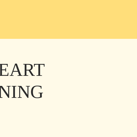
HEART
INING