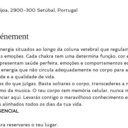
êijoa, 2900-300 Setúbal, Portugal
vénement
nergia situados ao longo da coluna vetebral que regulam
s emoções. Cada chakra tem uma determina função, cor e 
representam saúde perfeita, emoções e comportamentos eq
energia que não circula adequadamente no corpo para a
de e a qualidade de vida.
es do que julgas. Basta soltares o corpo, transcederes a 
itmo da musica. O teu corpo tem memória celular, nunca m
nciar aqui. Levarás contigo o maravilhoso conhecimento e
 alinhados todos os dias da tua vida.
SENCIAL
ra reservares o teu lugar.