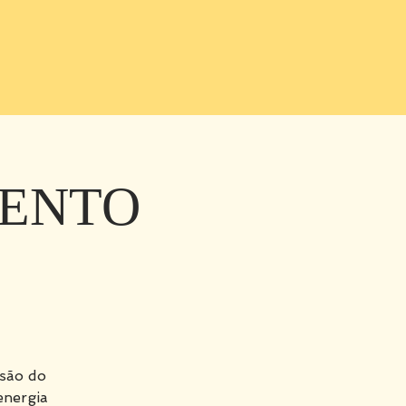
MENTO
são do
energia