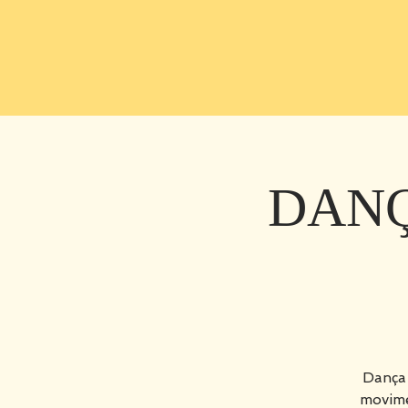
DANÇ
Dança
movime