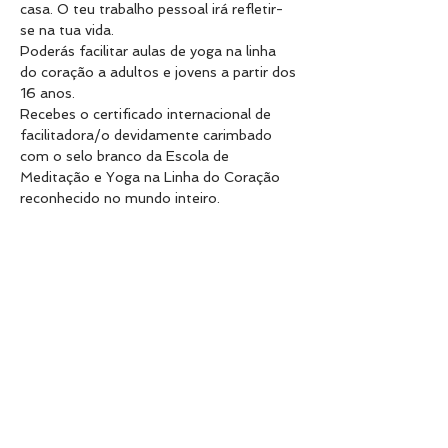
casa. O teu trabalho pessoal irá refletir-
se na tua vida.
Poderás facilitar aulas de yoga na linha 
do coração a adultos e jovens a partir dos 
16 anos.
Recebes o certificado internacional de 
facilitadora/o devidamente carimbado 
com o selo branco da Escola de 
Meditação e Yoga na Linha do Coração 
reconhecido no mundo inteiro.
DATA: 25 - 26 - 2023 PRESENCIAL ou 
ON LINE
VALOR: 333€ on line | presencial acresce 
o valor de 83€ para pagamento do 
espaço.
Se tiveres problemas financeiros pode 
pagar em 2x3x faz a tua proposta de 
pagamento.
Inscrição 88€ para reservares o teu lugar.
Se por alguma razão não poderes 
comparecer o valor da inscrição será 