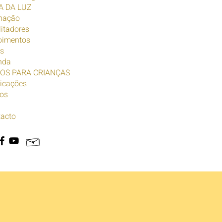
A DA LUZ
mação
litadores
oimentos
s
nda
ROS PARA CRIANÇAS
icações
os
acto