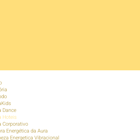
o
ória
odo
aKids
a Dance
 Hoteis
 Corporativo
ura Energética da Aura
eza Energetica Vibracional