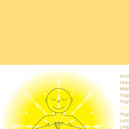
Inici
Hist
Mét
Yog
Yog
Yoga
Yoga
Leit
Limp