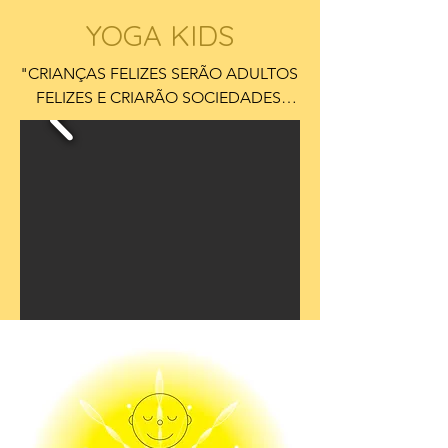
YOGA KIDS
"CRIANÇAS FELIZES SERÃO ADULTOS 
FELIZES E CRIARÃO SOCIEDADES 
FELIZES."

YOGA POSTURAS

coordenação, equilíbrio, flexibilidade, 
força, domínio corporal, disciplina, 
estrutura

YOGA MEDITAÇÃO 

atenção, concentração, presença, 
conexão, calma

YOGA RESPIRAÇÃO

elimina toxinas, fortalece o sistema 
imunitário, reviltaliza
