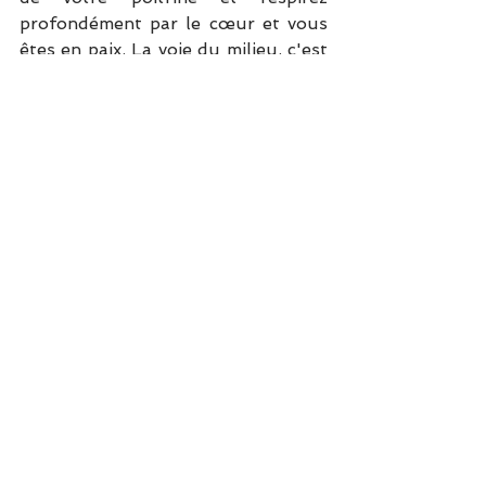
profondément par le cœur et vous 
êtes en paix. La voie du milieu, c'est 
lorsque vous vous arrêtez en 
chemin pour regarder autour de 
vous et observer attentivement le 
paysage, car tout dans la vie est un 
miroir de votre moi intérieur. 
Voir tout
Posts récents