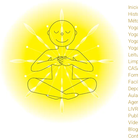
Inici
Hist
Mét
Yog
Yog
Yoga
Yoga
Leit
Limp
CAS
For
Faci
Dep
Aula
Age
LIV
Publ
Víde
Blog
Cont