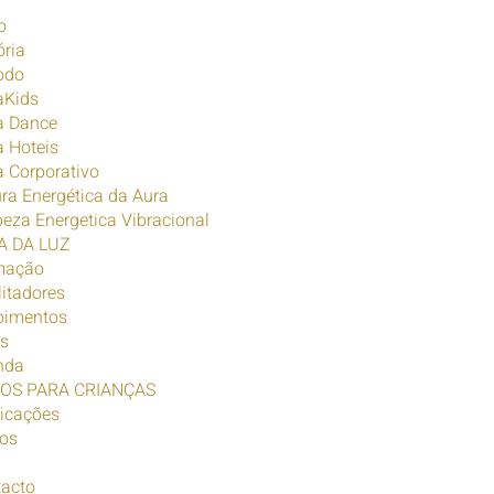
o
ória
odo
aKids
a Dance
 Hoteis
 Corporativo
ura Energética da Aura
eza Energetica Vibracional
A DA LUZ
mação
litadores
oimentos
s
nda
ROS PARA CRIANÇAS
icações
os
acto